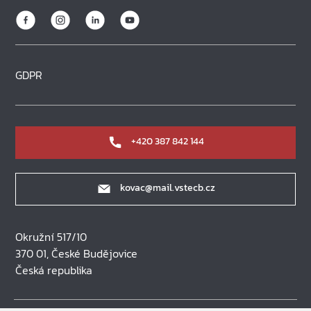
GDPR
+420 387 842 144
kovac@mail.vstecb.cz
Okružní 517/10
370 01, České Budějovice
Česká republika