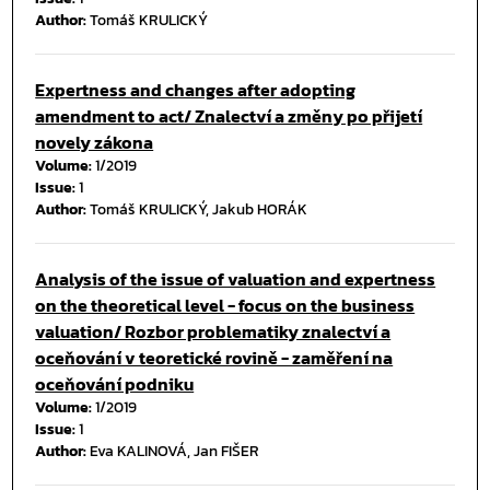
Author:
Tomáš KRULICKÝ
Expertness and changes after adopting
amendment to act/ Znalectví a změny po přijetí
novely zákona
Volume:
1/2019
Issue:
1
Author:
Tomáš KRULICKÝ, Jakub HORÁK
Analysis of the issue of valuation and expertness
on the theoretical level - focus on the business
valuation/ Rozbor problematiky znalectví a
oceňování v teoretické rovině - zaměření na
oceňování podniku
Volume:
1/2019
Issue:
1
Author:
Eva KALINOVÁ, Jan FIŠER