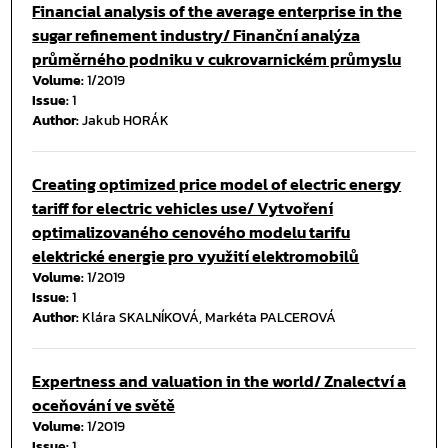
Financial analysis of the average enterprise in the
sugar refinement industry/ Finanční analýza
průměrného podniku v cukrovarnickém průmyslu
Volume:
1/2019
Issue:
1
Author:
Jakub HORÁK
Creating optimized price model of electric energy
tariff for electric vehicles use/ Vytvoření
optimalizovaného cenového modelu tarifu
elektrické energie pro využití elektromobilů
Volume:
1/2019
Issue:
1
Author:
Klára SKALNÍKOVÁ, Markéta PALCEROVÁ
Expertness and valuation in the world/ Znalectví a
oceňování ve světě
Volume:
1/2019
Issue:
1